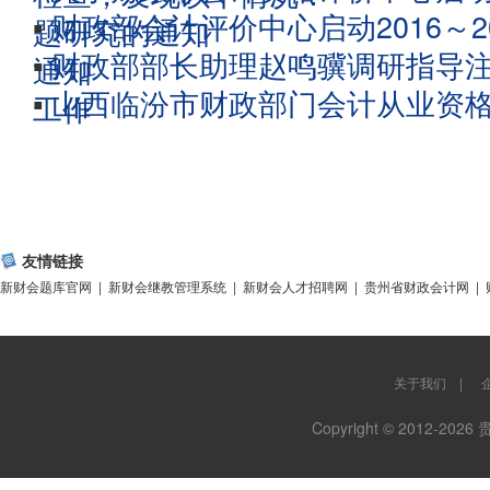
▪
财政部会计评价中心启动2016～2
题研究的通知
▪
财政部部长助理赵鸣骥调研指导
通知
▪
山西临汾市财政部门会计从业资
工作
友情链接
新财会题库官网
|
新财会继教管理系统
|
新财会人才招聘网
|
贵州省财政会计网
|
关于我们
|
Copyright © 2012-